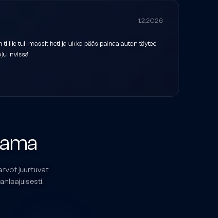
1.2.2026
Nope
tilille tuli massit heti ja ukko pääs painaa auton täytee
Pakko
oju invissä
heti"
jatko
Kass
kalja
tama
arvot juurtuvat
nlaajuisesti.