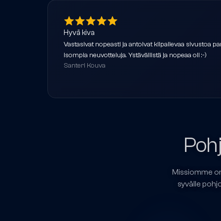
Hyvä kiva
Vastasivat nopeasti ja antoivat kilpailevaa sivustoa
isompia neuvotteluja. Ystävällistä ja nopeaa oli :-)
Santeri Kouva
Pohj
Missiomme on r
syvälle pohj