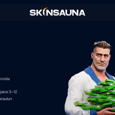
imoida
jaksi 3–12
ataulun