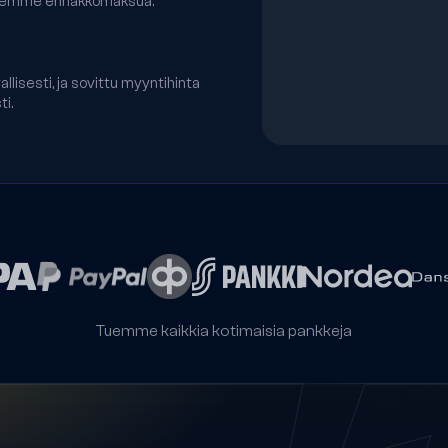
ttelemme ennakkomaksua.
Maksu
#
4
Maksu
#
5
llisesti, ja sovittu myyntihinta
i.
Tuemme kaikkia kotimaisia pankkeja