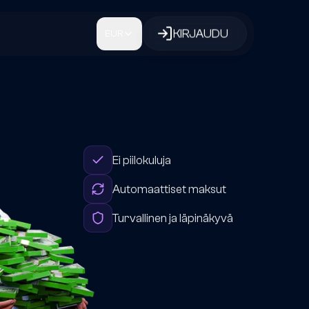
KIRJAUDU
EUR
Ei piilokuluja
Automaattiset maksut
Turvallinen ja läpinäkyvä