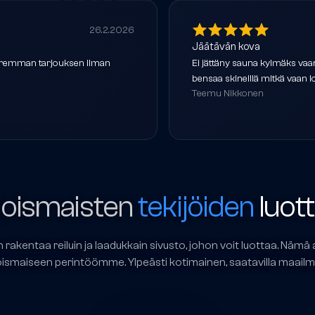
26.2.2026
Jäätävän kova
 paremman tarjouksen ilman
Ei jättäny sauna kylmäks vaan 
bensaa skineillä mitkä vaan l
Teemu Nikkonen
oismaisten
tekijöiden
luot
akentaa reiluin ja laadukkain sivusto, johon voit luottaa. Nämä 
oismaiseen perintöömme. Ylpeästi kotimainen, saatavilla maailma