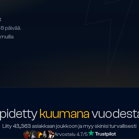
t
8 päivää.
muilla
pidetty
kuumana
vuodest
Liity
43,363
asiakkaan joukkoon ja myy skinisi turvallisesti
Arvostelu 4.7/5