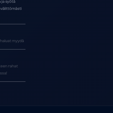
a ja syötä
 välittömästi
a haluat myydä
lkeen rahat
issa!