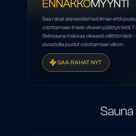
ENNAKKO
MYYNTI
Saa rahat skineistäsi heti ilman että joudu
odottamaan trade viiveen päättymistä 7-
Skinsauna maksaa oikeasti välittömästi – 
sivustoilla joudut odottamaan viikon.
SAA RAHAT NYT
Sauna 