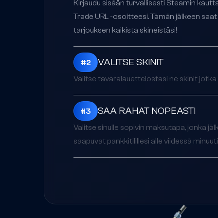
Kirjaudu sisään turvallisesti Steamin kautt
Trade URL -osoitteesi. Tämän jälkeen saat
tarjouksen kaikista skineistäsi!
VALITSE SKINIT
#
2
Valitse tavaralauettelostasi ne skinit jotk
SAA RAHAT NOPEASTI
#
3
Valitse sinulle sopivin maksutapa, jonka jä
saapuvat pankkitilillesi alle viidessä minuut