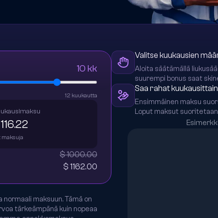
Valitse kuukausien mää
10
kk
Aloita säätämällä liukusä
suurempi bonus saat skinei
Saa rahat kuukausittain
12 kuukautta
Ensimmäinen maksu suorite
ukausimaksu
Loput maksut suoritetaan 
 116.22
Esimerkk
x
maksuja
Maksu
#
1
$ 1000.00
$ 1162.00
Maksu
#
2
Maksu
#
3
a normaali maksuun. Tämä on
a arvoa tärkeämpänä kuin nopeaa