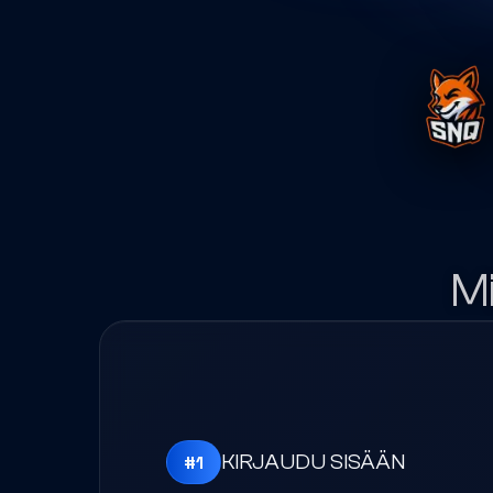
KIRJAUDU SISÄÄN
#
1