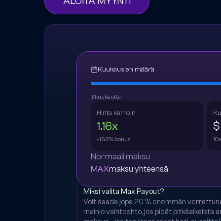
ALOITA MYYNTI
Kuukausien määrä
3 kuukautta
Hinta kerroin
Ku
1.16x
$
+16.2% bonus
10
Normaali maksu
MAX
maksu yhteensä
Miksi valita Max Payout?
Voit saada jopa 20 % enemmän verrattun
mainio vaihtoehto, jos pidät pitkäaikaist