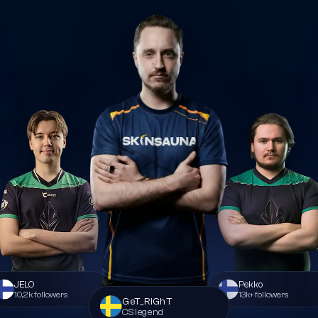
JELO
Pekko
10,2k followers
13k+ followers
GeT_RiGhT
CS legend