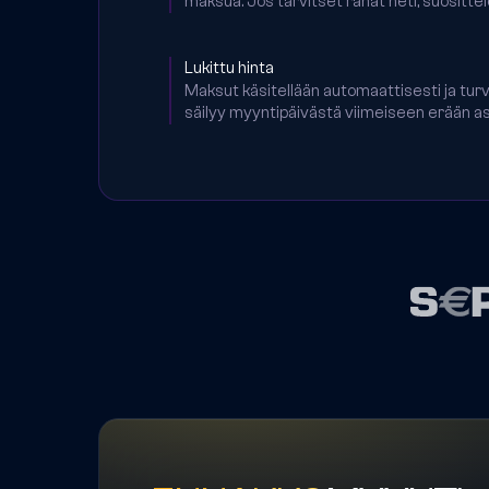
maksua. Jos tarvitset rahat heti, suosi
Lukittu hinta
Maksut käsitellään automaattisesti ja turva
säilyy myyntipäivästä viimeiseen erään ast