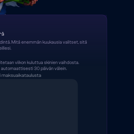
rä
ädintä. Mitä enemmän kuukausia valitset, sitä
llesi.
taan viikon kuluttua skinien vaihdosta.
automaattisesti 30 päivän välein.
i maksuaikataulusta
Seuraava maksu
Seuraava maksu
Seuraava maksu