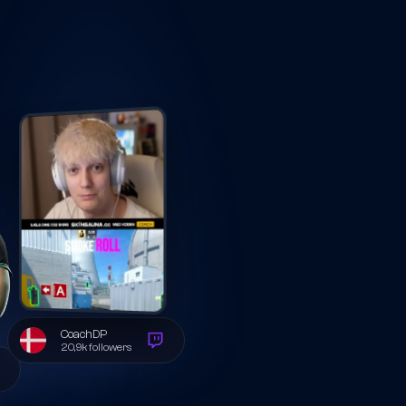
CoachDP
20,9k followers