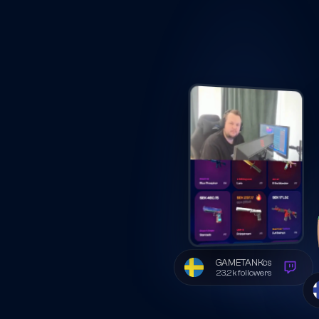
GAMETANKcs
23,2k followers