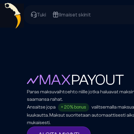
Tuki
Ilmaiset skinit
MAX
PAYOUT
Paras maksuvaihtoehto niille jotka haluavat maks
saamansa rahat.
Ansaitse jopa
valitsemalla maksua
+ 20% bonus
kuukautta. Maksut suoritetaan automaattisesti aik
mukaisesti.