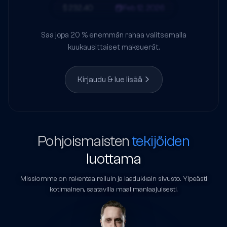
$ 232.40
Feb 12, 2026
Saa jopa 20 % enemmän rahaa valitsemalla
kuukausittaiset maksuerät.
Kirjaudu & lue lisää
Pohjoismaisten
tekijöiden
luottama
Missiomme on rakentaa reiluin ja laadukkain sivusto. Ylpeästi
kotimainen, saatavilla maailmanlaajuisesti.