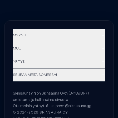
MYYNTI
MUU
YRITYS
SEURAA MEITÄ SOMESSA!
Skinsauna.gg on Skinsauna Oy:n (3418981-7)
omistama ja hallinnoima sivusto
Ota meihin yhteyttä -
support@skinsauna.gg
© 2024-2026 SKINSAUNA OY