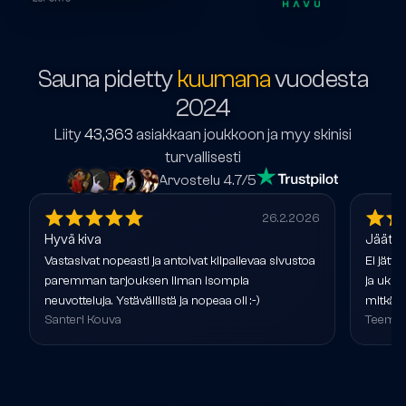
Sauna pidetty
kuumana
vuodesta
2024
Liity
43,363
asiakkaan joukkoon ja myy skinisi
turvallisesti
Arvostelu 4.7/5
26.2.2026
Hyvä kiva
Jäätäv
Vastasivat nopeasti ja antoivat kilpailevaa sivustoa
Ei jättä
paremman tarjouksen ilman isompia
ja ukko
neuvotteluja. Ystävällistä ja nopeaa oli :-)
mitkä v
Santeri Kouva
Teemu 