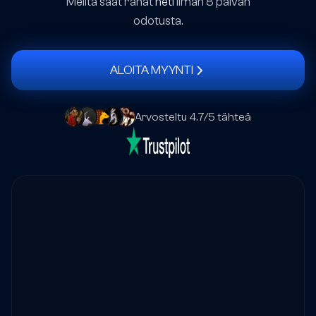
Meiltä saat rahat
heti
ilman 8 päivän
odotusta.
ALOITA MYYNTI
Arvosteltu 4.7/5 tähteä