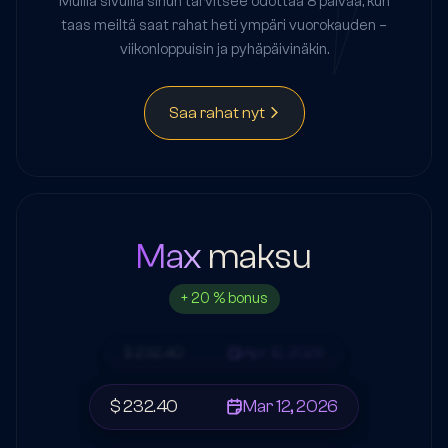
Muilla sivuilla sinun tarvitsee odottaa 8 päivää, kun
taas meiltä saat rahat heti ympäri vuorokauden –
viikonloppuisin ja pyhäpäivinäkin.
Saa rahat nyt
Max
maksu
+ 20 % bonus
$ 232.40
Apr 12, 2026
$ 232.40
Mar 12, 2026