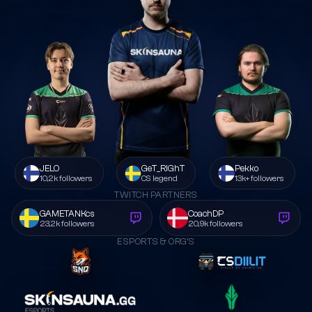
JELO
GeT_RiGhT
Pekko
10,2k followers
CS legend
13k+ followers
TWITCH PARTNERS
GAMETANKcs
CoachDP
23,2k followers
20,9k followers
ESPORTS & ORG’S