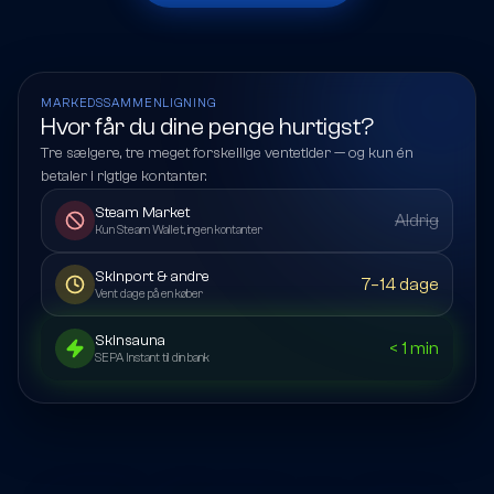
MARKEDSSAMMENLIGNING
Hvor får du dine penge hurtigst?
Tre sælgere, tre meget forskellige ventetider — og kun én
betaler i rigtige kontanter.
Steam Market
Aldrig
Kun Steam Wallet, ingen kontanter
Skinport & andre
7–14 dage
Vent dage på en køber
Skinsauna
< 1 min
SEPA Instant til din bank