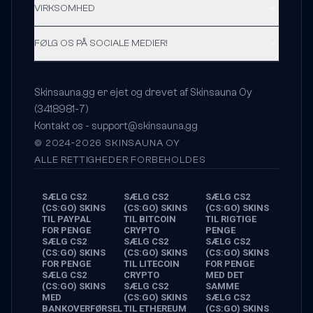
VIRKSOMHED
FØLG OS PÅ SOCIALE MEDIER!
Skinsauna.gg er ejet og drevet af Skinsauna Oy
(3418981-7)
Kontakt os -
support@skinsauna.gg
© 2024-2026 SKINSAUNA OY
ALLE RETTIGHEDER FORBEHOLDES
SÆLG CS2
SÆLG CS2
SÆLG CS2
(CS:GO) SKINS
(CS:GO) SKINS
(CS:GO) SKINS
TIL PAYPAL
TIL BITCOIN
TIL RIGTIGE
FOR PENGE
CRYPTO
PENGE
SÆLG CS2
SÆLG CS2
SÆLG CS2
(CS:GO) SKINS
(CS:GO) SKINS
(CS:GO) SKINS
FOR PENGE
TIL LITECOIN
FOR PENGE
SÆLG CS2
CRYPTO
MED DET
(CS:GO) SKINS
SÆLG CS2
SAMME
MED
(CS:GO) SKINS
SÆLG CS2
BANKOVERFØRSEL
TIL ETHEREUM
(CS:GO) SKINS