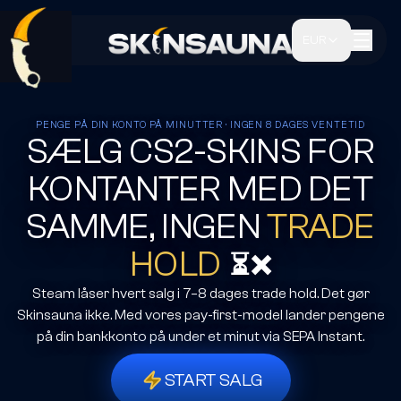
EUR
PENGE PÅ DIN KONTO PÅ MINUTTER · INGEN 8 DAGES VENTETID
SÆLG CS2-SKINS FOR
KONTANTER MED DET
SAMME, INGEN
TRADE
HOLD
⏳❌
Steam låser hvert salg i 7–8 dages trade hold. Det gør
Skinsauna ikke. Med vores pay-first-model lander pengene
på din bankkonto på under et minut via SEPA Instant.
START SALG