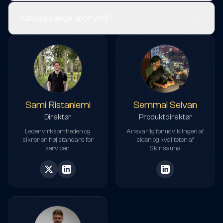
Kan jeg sælge anonymt?
Sami Ristaniemi
Semmal Selvan
Direktør
Produktdirektør
Leder virksomheden og
Ansvarlig for udviklingen af
sikrer en høj standard for
siden og kvaliteten af
servicen.
Skinsauna.