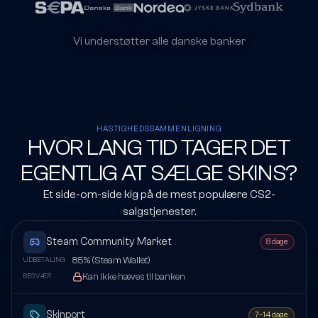
Vi understøtter alle danske banker
HASTIGHEDSSAMMENLIGNING
HVOR LANG TID TAGER DET
EGENTLIG AT SÆLGE SKINS?
Et side-om-side kig på de mest populære CS2-
salgstjenester.
Steam Community Market
8 dage
85% (Steam Wallet)
UDBETALING
Kan ikke hæves til banken
BESVÆR
Skinport
7–14 dage