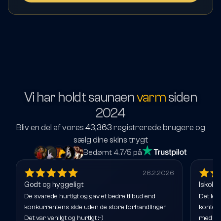
Vi har holdt saunaen
varm
siden
2024
Bliv en del af vores
43,363
registrerede brugere og
sælg dine skins trygt
Bedømt 4.7/5 på
26.2.2026
Godt og hyggeligt
Iskoldt
De svarede hurtigt og gav et bedre tilbud end
Det lod
konkurrentens side uden de store forhandlinger.
kontoen
Det var venligt og hurtigt :-)
med ben