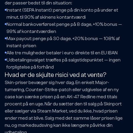
der passer bedst til din situation:
Instant (SEPA Instant): penge på din konto på under et
minut, til 90% af skinens kontantværdi
Normal bankoverførsel: penge på 8 dage, +10% bonus —
99% af kontantværdien
Max payout: penge på 30 dage, +20% bonus — 108% af
instant-prisen
Alle tre muligheder betaler i euro direkte til en EU IBAN
Udbetalingsvalget træffes på salgstidspunktet — ingen
forpligtelse på forhånd
Hvad er de skjulte risici ved at vente?
Skin-priser bevæger sig hver dag. En enkelt Major-
turnering, Counter-Strike-patch eller udgivelse af en ny
case kan sænke prisen på en AK-47 Redline med titals
procent på en uge. Når du sætter den til salg på Skinport
eller sælger via Steam Market, ved du ikke, hvad prisen
ender med at blive. Salg med det samme låser prisen lige
nu, og markedsudsving kan ikke længere påvirke din
udbetaling.