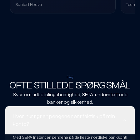
Santeri Kouva
Teemu 
i mit i
FAQ
OFTE STILLEDE SPØRGSMÅL
Svar om udbetalingshastighed, SEPA-understøttede
banker og sikkerhed.
Hvor hurtigt er pengene rent faktisk på min
konto?
Med SEPA Instant er pengene på de fleste nordiske bankkonti