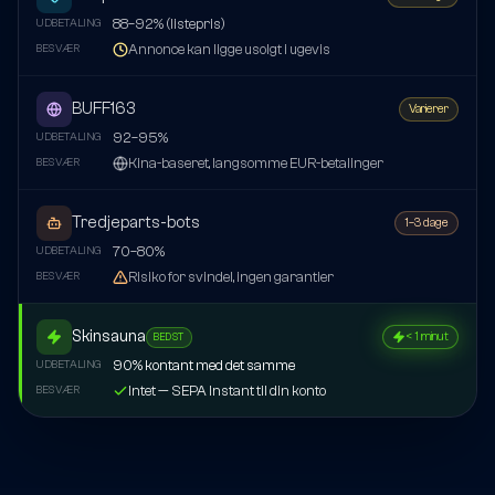
88–92% (listepris)
UDBETALING
Annonce kan ligge usolgt i ugevis
BESVÆR
BUFF163
Varierer
92–95%
UDBETALING
Kina-baseret, langsomme EUR-betalinger
BESVÆR
Tredjeparts-bots
1–3 dage
70–80%
UDBETALING
Risiko for svindel, ingen garantier
BESVÆR
Skinsauna
< 1 minut
BEDST
90% kontant med det samme
UDBETALING
Intet — SEPA Instant til din konto
BESVÆR