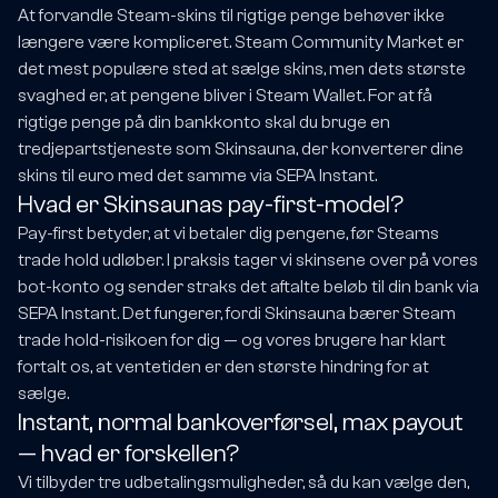
At forvandle Steam-skins til rigtige penge behøver ikke
længere være kompliceret. Steam Community Market er
det mest populære sted at sælge skins, men dets største
svaghed er, at pengene bliver i Steam Wallet. For at få
rigtige penge på din bankkonto skal du bruge en
tredjepartstjeneste som Skinsauna, der konverterer dine
skins til euro med det samme via SEPA Instant.
Hvad er Skinsaunas pay-first-model?
Pay-first betyder, at vi betaler dig pengene, før Steams
trade hold udløber. I praksis tager vi skinsene over på vores
bot-konto og sender straks det aftalte beløb til din bank via
SEPA Instant. Det fungerer, fordi Skinsauna bærer Steam
trade hold-risikoen for dig — og vores brugere har klart
fortalt os, at ventetiden er den største hindring for at
sælge.
Instant, normal bankoverførsel, max payout
— hvad er forskellen?
Vi tilbyder tre udbetalingsmuligheder, så du kan vælge den,