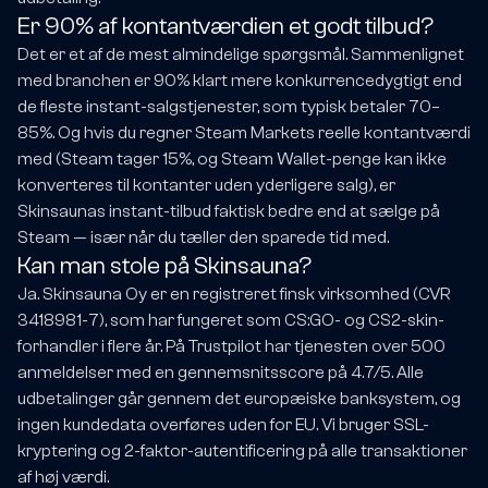
Er 90% af kontantværdien et godt tilbud?
Det er et af de mest almindelige spørgsmål. Sammenlignet
med branchen er 90% klart mere konkurrencedygtigt end
de fleste instant-salgstjenester, som typisk betaler 70–
85%. Og hvis du regner Steam Markets reelle kontantværdi
med (Steam tager 15%, og Steam Wallet-penge kan ikke
konverteres til kontanter uden yderligere salg), er
Skinsaunas instant-tilbud faktisk bedre end at sælge på
Steam — især når du tæller den sparede tid med.
Kan man stole på Skinsauna?
Ja. Skinsauna Oy er en registreret finsk virksomhed (CVR
3418981-7), som har fungeret som CS:GO- og CS2-skin-
forhandler i flere år. På Trustpilot har tjenesten over 500
anmeldelser med en gennemsnitsscore på 4.7/5. Alle
udbetalinger går gennem det europæiske banksystem, og
ingen kundedata overføres uden for EU. Vi bruger SSL-
kryptering og 2-faktor-autentificering på alle transaktioner
af høj værdi.