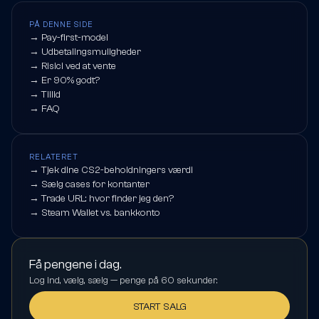
PÅ DENNE SIDE
→
Pay-first-model
→
Udbetalingsmuligheder
→
Risici ved at vente
→
Er 90% godt?
→
Tillid
→
FAQ
RELATERET
→
Tjek dine CS2-beholdningers værdi
→
Sælg cases for kontanter
→
Trade URL: hvor finder jeg den?
→
Steam Wallet vs. bankkonto
Få pengene i dag.
Log ind, vælg, sælg — penge på 60 sekunder.
START SALG