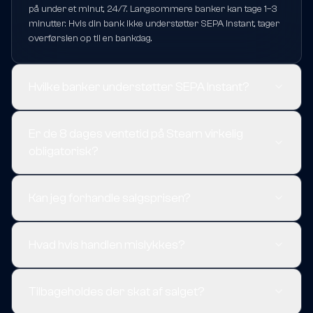
på under et minut, 24/7. Langsommere banker kan tage 1–3
minutter. Hvis din bank ikke understøtter SEPA Instant, tager
overførslen op til en bankdag.
Hvilke banker understøtter SEPA Instant?
Er de 8 dages ventetid på Steam virkelig
obligatorisk?
Kan jeg forhandle salgsprisen?
Hvad hvis handlen mislykkes?
Tilbageholdes der skat af salget?