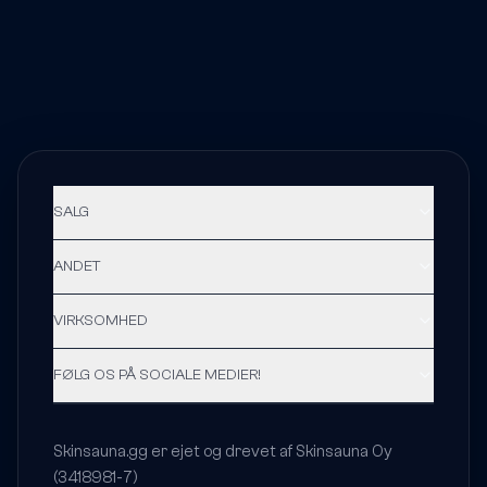
SALG
ANDET
VIRKSOMHED
FØLG OS PÅ SOCIALE MEDIER!
Skinsauna.gg er ejet og drevet af Skinsauna Oy
(3418981-7)