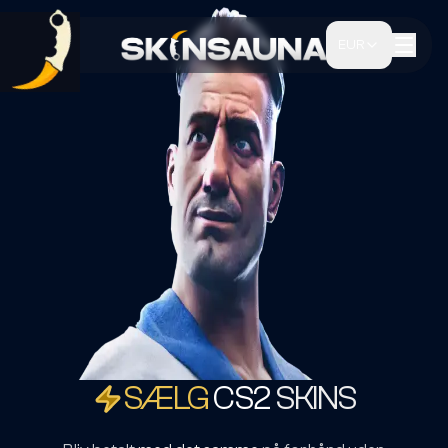
EUR
SÆLG
CS2
SKINS
SÆLG
CS2
SKIN