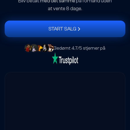
Bliv betalt
med det samme
på forhånd uden
at vente 8 dage.
START SALG
Bedømt 4.7/5 stjerner på