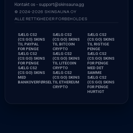
Kontakt os -
support@skinsauna.gg
© 2024-2026 SKINSAUNA OY
ALLE RETTIGHEDER FORBEHOLDES
SÆLG CS2
SÆLG CS2
SÆLG CS2
(CS:GO) SKINS
(CS:GO) SKINS
(CS:GO) SKINS
TIL PAYPAL
TIL BITCOIN
TIL RIGTIGE
FOR PENGE
CRYPTO
PENGE
SÆLG CS2
SÆLG CS2
SÆLG CS2
(CS:GO) SKINS
(CS:GO) SKINS
(CS:GO) SKINS
FOR PENGE
TIL LITECOIN
FOR PENGE
SÆLG CS2
CRYPTO
MED DET
(CS:GO) SKINS
SÆLG CS2
SAMME
MED
(CS:GO) SKINS
SÆLG CS2
BANKOVERFØRSEL
TIL ETHEREUM
(CS:GO) SKINS
CRYPTO
FOR PENGE
HURTIGT