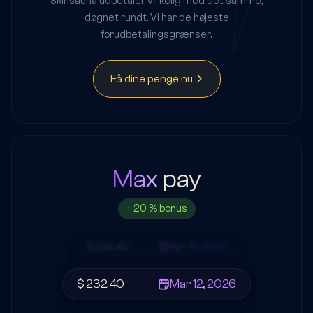
Skinsauna udbetaler virkelig med det samme,
døgnet rundt. Vi har de højeste
forudbetalingsgrænser.
Få dine penge nu
Max
pay
+ 20 % bonus
$ 232.40
Apr 12, 2026
$ 232.40
Mar 12, 2026