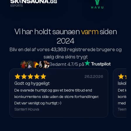
Vi har holdt saunaen
varm
siden
2024
Bliv en del af vores
43,363
registrerede brugere og
sælg dine skins trygt
Bedømt 4.7/5 på
26.2.2026
Godt og hyggeligt
Iskoldt
De svarede hurtigt og gav et bedre tilbud end
Det lod
konkurrentens side uden de store forhandlinger.
kontoen
Det var venligt og hurtigt :-)
med ben
Santeri Kouva
Teemu 
i mit i