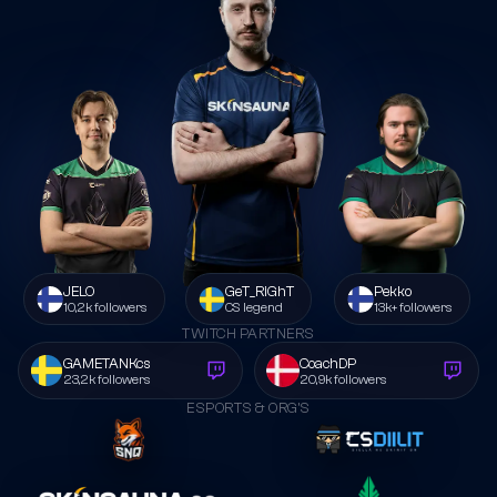
JELO
GeT_RiGhT
Pekko
10,2k followers
CS legend
13k+ followers
TWITCH PARTNERS
GAMETANKcs
CoachDP
23,2k followers
20,9k followers
ESPORTS & ORG’S