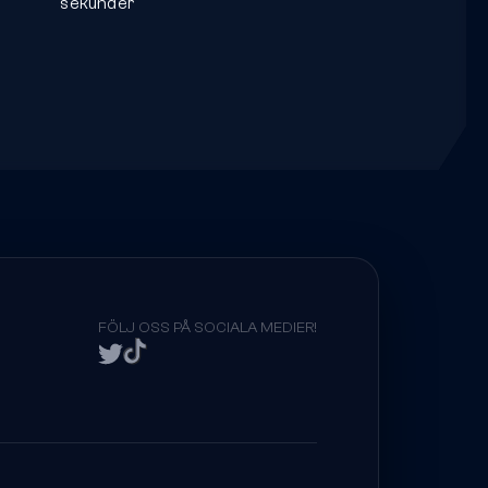
s
sekunder
FÖLJ OSS PÅ SOCIALA MEDIER!