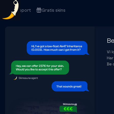
Support
Gratis skins
Be
Vi 
Har
Be 