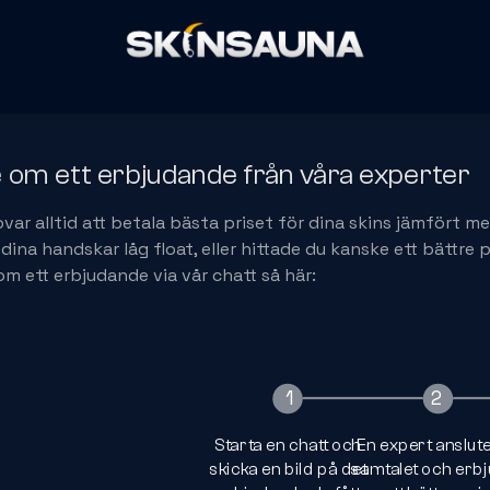
 om ett erbjudande från våra experter
lovar alltid att betala bästa priset för dina skins jämfört m
 dina handskar låg float, eller hittade du kanske ett bättr
om ett erbjudande via vår chatt så här:
1
2
2
Starta en chatt och
En expert ansluter
skicka en bild på det
samtalet och erb