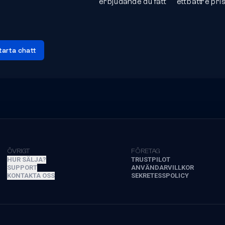
erbjudande du fått
ett bättre pri
tarta chatt
ÖVRIGT
FÖRETAG
HUR SÄLJA?
TRUSTPILOT
SUPPORT
ANVÄNDARVILLKOR
KONTAKTA OSS
SEKRETESSPOLICY