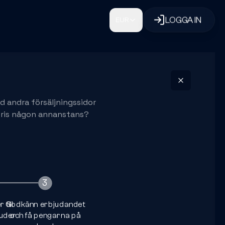
LOGGA IN
EUR
ed andra försäljningssidor
e pris någon annanstans?
3
4
 till
Godkänn erbjudandet
juder
och få pengarna på