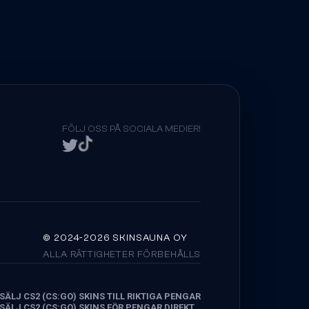
FÖLJ OSS PÅ SOCIALA MEDIER!
© 2024-2026 SKINSAUNA OY
ALLA RÄTTIGHETER FÖRBEHÅLLS
SÄLJ CS2 (CS:GO) SKINS TILL RIKTIGA PENGAR
SÄLJ CS2 (CS:GO) SKINS FÖR PENGAR DIREKT