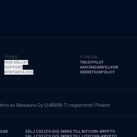
ÖVRIGT
FÖRETAG
HUR SÄLJA?
TRUSTPILOT
SUPPORT
ANVÄNDARVILLKOR
KONTAKTA OSS
SEKRETESSPOLICY
ivs av Skinsauna Oy (3418981-7), registrerat i Finland
NGAR
SÄLJ CS2 (CS:GO) SKINS TILL BITCOIN-KRYPTO
SÄLJ CS2 (CS:GO) SKINS TILL LITECOIN-KRYPTO