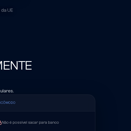
 da UE
MENTE
ulares.
NCÔMODO
Não é possível sacar para banco