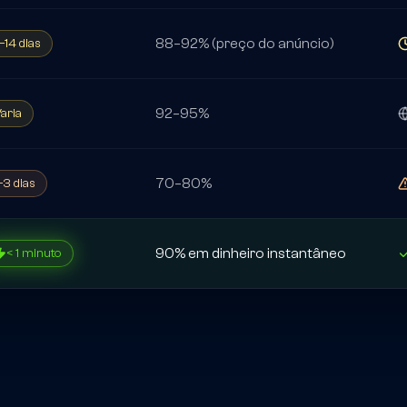
88–92% (preço do anúncio)
–14 dias
92–95%
aria
70–80%
–3 dias
90% em dinheiro instantâneo
< 1 minuto