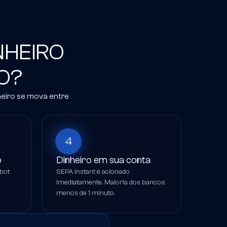
NHEIRO
O?
heiro se mova entre
4
o
Dinheiro em sua conta
 bot
SEPA Instant é acionado
imediatamente. Maioria dos bancos:
menos de 1 minuto.