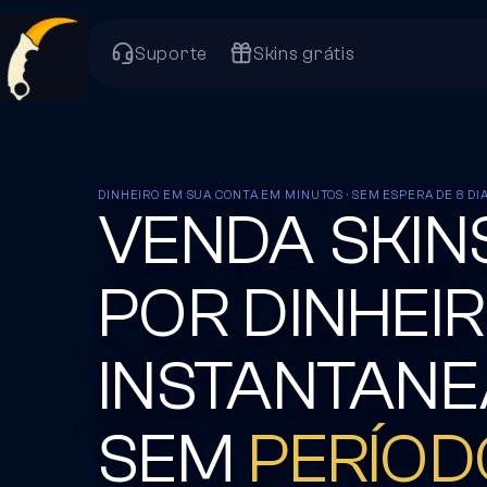
Suporte
Skins grátis
DINHEIRO EM SUA CONTA EM MINUTOS · SEM ESPERA DE 8 DI
VENDA SKIN
POR DINHEI
INSTANTANE
SEM
PERÍOD