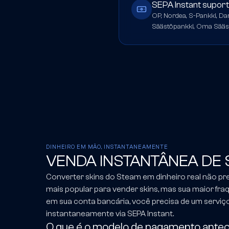
SEPA Instant supor
OP, Nordea, S-Pankki, D
Säästöpankki, Oma Sääs
DINHEIRO EM MÃO, INSTANTANEAMENTE
VENDA INSTANTÂNEA DE 
Converter skins do Steam em dinheiro real não pr
mais popular para vender skins, mas sua maior fraqu
em sua conta bancária, você precisa de um serviç
instantaneamente via SEPA Instant.
O que é o modelo de pagamento antec