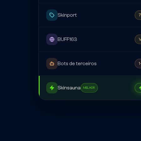
Skinport
7
BUFF163
V
Bots de terceiros
1
Skinsauna
MELHOR