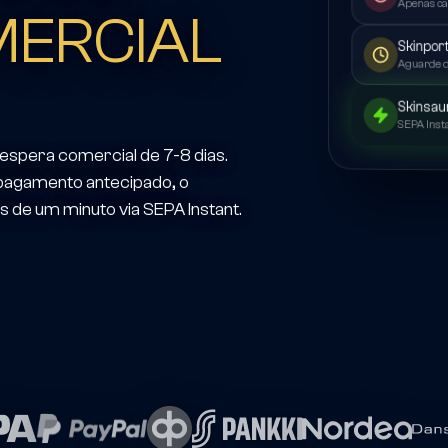
Apenas ca
MERCIAL
Skinpor
Aguarde 
Skinsau
SEPA Inst
espera comercial de 7-8 dias.
 pagamento antecipado, o
 de um minuto via SEPA Instant.