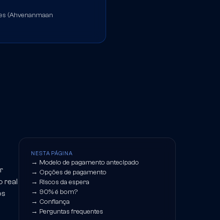
ores (Ahvenanmaan
NESTA PÁGINA
→
Modelo de pagamento antecipado
r
→
Opções de pagamento
o real
→
Riscos da espera
→
90% é bom?
os
→
Confiança
→
Perguntas frequentes