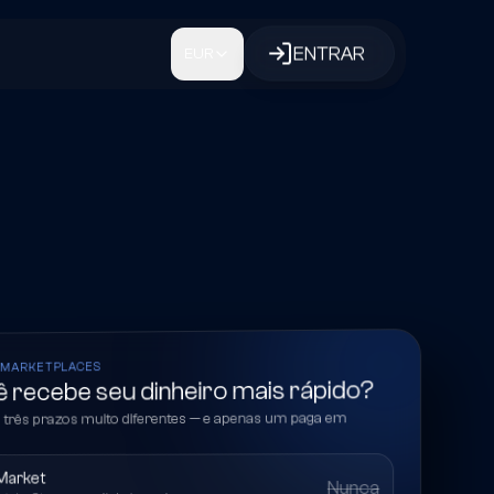
ENTRAR
EUR
 MARKETPLACES
 recebe seu dinheiro mais rápido?
, três prazos muito diferentes — e apenas um paga em
Market
Nunca