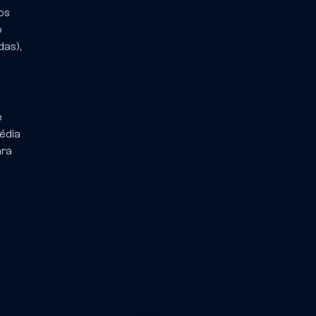
os
o
das),
e
édia
ara