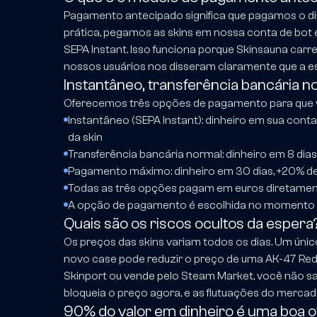
Pagamento antecipado significa que pagamos o din
prática, pegamos as skins em nossa conta de bot
SEPA Instant. Isso funciona porque Skinsauna car
nossos usuários nos disseram claramente que a es
Instantâneo, transferência bancária 
Oferecemos três opções de pagamento para que vo
Instantâneo (SEPA Instant): dinheiro em sua con
da skin
Transferência bancária normal: dinheiro em 8 dia
Pagamento máximo: dinheiro em 30 dias, +20% d
Todas as três opções pagam em euros diretamen
A opção de pagamento é escolhida no momento
Quais são os riscos ocultos da espera
Os preços das skins variam todos os dias. Um únic
novo case pode reduzir o preço de uma AK-47 Red
Skinport ou vende pelo Steam Market, você não s
bloqueia o preço agora, e as flutuações do merc
90% do valor em dinheiro é uma boa o