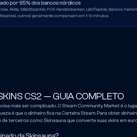
tado por 95% dos bancos nórdicos
anske, Aktia, Säästöpankki, POP, Handelsbanken, LähiTapiola. Bancos men
töpankki, outros) geralmente compensam em 1–3 minutos.
SKINS CS2 — GUIA COMPLETO
ecisa mais ser complicado. O Steam Community Market é o luga
eza é que o dinheiro fica na Carteira Steam. Para obter dinheir
o de terceiros como Skinsauna que converte suas skins em eur
ipado da Skinsauna?