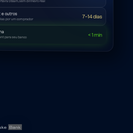
rteira Steam, sem dinheiro real
t e outros
7–14 dias
dias por um comprador
na
< 1 min
ant para seu banco