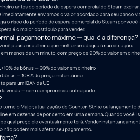
heiro antes do período de espera comercial do Steam expirar.
 e imediatamente enviamos o valor acordado para seu banco vi
rega o risco do período de espera comercial do Steam por você 
pera é o maior obstáculo para vender.
normal, pagamento máximo — qual é a diferença?
cê possa escolher a que melhor se adequa à sua situação:
ta em menos de um minuto, com preço de 90% do valor em dinhe
s, +10% de bônus — 99% do valor em dinheiro
e bônus — 108% do preço instantâneo
te para um IBAN da UE
 da venda — sem compromisso antecipado
?
o torneio Major, atualização de Counter-Strike ou lançamento 
line em dezenas de por cento em uma semana. Quando você lis
abe qual preço ele eventualmente terá. Vender instantaneamen
ado não podem mais afetar seu pagamento.
ferta?