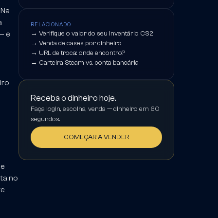
 Na
a
RELACIONADO
— e
→
Verifique o valor do seu inventário CS2
→
Venda de cases por dinheiro
→
URL de troca: onde encontro?
→
Carteira Steam vs. conta bancária
iro
Receba o dinheiro hoje.
Faça login, escolha, venda — dinheiro em 60
segundos.
COMEÇAR A VENDER
de
ta no
te