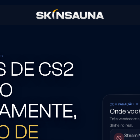
AS
S DE CS2
RO
AMENTE,
COMPARAÇÃO DE
Onde você
Três vendedores
O DE
dinheiro real.
Steam 