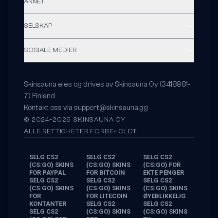
ANNET
SELSKAP
SOSIALE MEDIER
Skinsauna eies og drives av Skinsauna Oy (3418981-
7) Finland
Kontakt oss via
support@skinsauna.gg
© 2024-2026 SKINSAUNA OY
ALLE RETTIGHETER FORBEHOLDT
SELG CS2
SELG CS2
SELG CS2
(CS:GO) SKINS
(CS:GO) SKINS
(CS:GO) FOR
FOR PAYPAL
FOR BITCOIN
EKTE PENGER
SELG CS2
SELG CS2
SELG CS2
(CS:GO) SKINS
(CS:GO) SKINS
(CS:GO) SKINS
FOR
FOR LITECOIN
ØYEBLIKKELIG
KONTANTER
SELG CS2
SELG CS2
SELG CS2
(CS:GO) SKINS
(CS:GO) SKINS