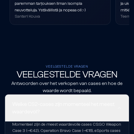
paremman tarjouksen ilman isompia
ja ukko
neuvotteluja. Ystävällistä ja nopeaa oli :-)
mitkä v
Santeri Kouva
Teemu 
VEELGESTELDE VRAGEN
VEELGESTELDE VRAGEN
Antwoorden over het verkopen van cases en hoe de
waarde wordt bepaald.
Welke CS2-cases zijn momenteel het meest
waardevol?
Momenteel zijn de meest waardevolle cases CS:GO Weapon
Case 3 (~€42), Operation Bravo Case (~€18), eSports cases