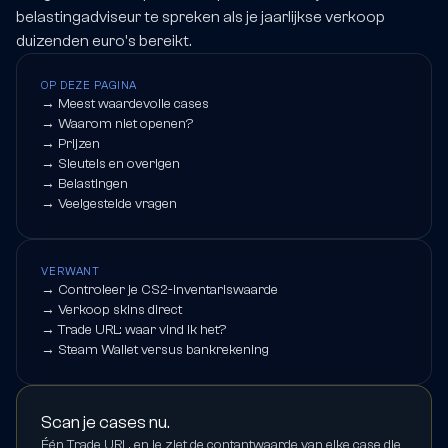
belastingadviseur te spreken als je jaarlijkse verkoop
duizenden euro's bereikt.
OP DEZE PAGINA
→
Meest waardevolle cases
→
Waarom niet openen?
→
Prijzen
→
Sleutels en overigen
→
Belastingen
→
Veelgestelde vragen
VERWANT
→
Controleer je CS2-inventariswaarde
→
Verkoop skins direct
→
Trade URL: waar vind ik het?
→
Steam Wallet versus bankrekening
Scan je cases nu.
Één Trade URL, en je ziet de contantwaarde van elke case die