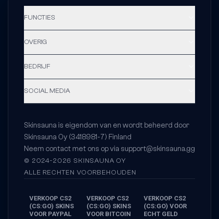
FUNCTIES
OVERIG
BEDRIJF
SOCIAL MEDIA
Skinsauna is eigendom van en wordt beheerd door
Skinsauna Oy (3418981-7) Finland
Neem contact met ons op via
support@skinsauna.gg
© 2024-2026 SKINSAUNA OY
ALLE RECHTEN VOORBEHOUDEN
VERKOOP CS2
VERKOOP CS2
VERKOOP CS2
(CS:GO) SKINS
(CS:GO) SKINS
(CS:GO) VOOR
VOOR PAYPAL
VOOR BITCOIN
ECHT GELD