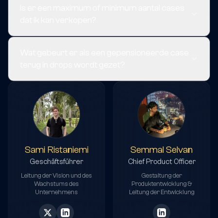
Is er een maximum of minimum aantal cases
dat ik kan verkopen?
Wat gebeurt er als een gepensioneerde case
terug in drops wordt gezet?
Sami Ristaniemi
Semmal Selvan
Geschäftsführer
Chief Product Officer
Leitung der Vision und des
Gestaltung der
Wachstums des
Produktentwicklung &
Unternehmens
Leitung der Entwicklung