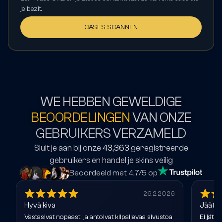
je bezit.
CASES SCANNEN
WE HEBBEN GEWELDIGE
BEOORDELINGEN
VAN ONZE
GEBRUIKERS VERZAMELD
Sluit je aan bij onze
43,363
geregistreerde
gebruikers en handel je skins veilig
Beoordeeld met 4,7/5 op
26.2.2026
Hyvä kiva
Jäätäv
Vastasivat nopeasti ja antoivat kilpailevaa sivustoa
Ei jättä