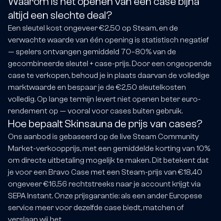
Waarom is het openen van een case bijna
altijd een slechte deal?
Een sleutel kost ongeveer €2,50 op Steam, en de
verwachte waarde van één opening is statistisch negatief
— spelers ontvangen gemiddeld 70–80% van de
gecombineerde sleutel + case-prijs. Door een ongeopende
case te verkopen, behoud je in plaats daarvan de volledige
marktwaarde en bespaar je de €2,50 sleutelkosten
volledig. Op lange termijn levert niet openen beter euro-
rendement op — vooral voor cases buiten gebruik.
Hoe bepaalt Skinsauna de prijs van cases?
Ons aanbod is gebaseerd op de live Steam Community
Market-verkoopprijs, met een gemiddelde korting van 10%
om directe uitbetaling mogelijk te maken. Dit betekent dat
je voor een Bravo Case met een Steam-prijs van €18,40
ongeveer €16,56 rechtstreeks naar je account krijgt via
SEPA Instant. Onze prijsgarantie: als een ander Europese
service meer voor dezelfde case biedt, matchen of
verslaan wij het.