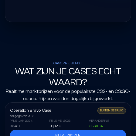
CASOPRIJSLIJST
WAT ZIJN JE CASES ECHT
WAARD?
Realtime marktprijzen voor de populairste CS2- en CS:GO-
cases. Prijzen worden dagelijks bijgewerkt.
Operation Bravo Case
BUITEN GEBRUIK
Vrijgegeven
2013
PRIJS JAN 2024
PRIJS MEI 2026
VERANDERING
36,43 €
93,32 €
+156,16 %
NU VERKOPEN