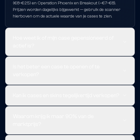
(€8–€25) en Operation Phoenix en Breakout (~€7–€8).
Prijzen worden dagelijks bijgewerkt — gebruik de scanner
hierboven om de actuele waarde van je cases te zien.
Hoe weet ik of mijn case gepensioneerd of
actief is?
Is het beter een case te openen of te
verkopen?
Kan ik cases en skins tegelijkertijd verkopen?
Waarom krijg ik maar 90% van de
marktprijs?