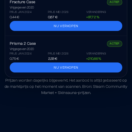
Fracture Case
ACTIEF
Vrijgegeven
2020
PRIJS JAN 2024
PRIJS MEI 2026
VERANDERING
0,44 €
0,87 €
+97,72 %
NU VERKOPEN
Prisma 2 Case
ACTIEF
Vrijgegeven
2020
PRIJS JAN 2024
PRIJS MEI 2026
VERANDERING
0,75 €
2,33 €
+210,66 %
NU VERKOPEN
Prijzen worden dagelijks bijgewerkt. Het aanbod is altijd gebaseerd op
de marktprijs op het moment van scannen. Bron: Steam Community
Market + Skinsauna-prijzen.