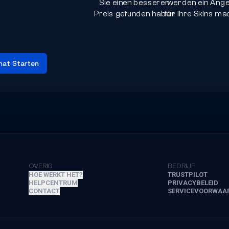
Sie einen besseren
werden ein Ang
Preis gefunden haben
für Ihre Skins m
hat Starten
OVERIG
BEDRIJF
HOE WERKT HET?
TRUSTPILOT
HELPCENTRUM
PRIVACYBELEID
CONTACT
SERVICEVOORWAA