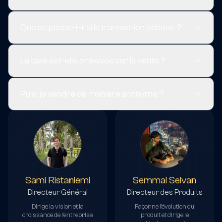
Que se passe-t-il si la transaction échoue ?
La taxe est-elle prélevée sur la vente ?
Puis-je vendre de manière anonyme ?
Sami Ristaniemi
Semmal Selvan
Directeur Général
Directeur des Produits
Dirige la vision et la
Façonne l'évolution du
croissance de l'entreprise
produit et dirige le