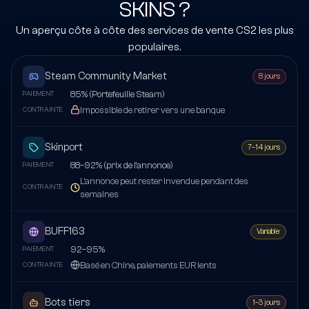
SKINS ?
Un aperçu côte à côte des services de vente CS2 les plus
populaires.
Steam Community Market
8 jours
85% (Portefeuille Steam)
PAIEMENT
Impossible de retirer vers une banque
CONTRAINTE
Skinport
7–14 jours
88–92% (prix de l'annonce)
PAIEMENT
L'annonce peut rester invendue pendant des
CONTRAINTE
semaines
BUFF163
Variable
92–95%
PAIEMENT
Basé en Chine, paiements EUR lents
CONTRAINTE
Bots tiers
1–3 jours