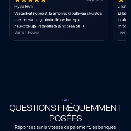
Hyvä kiva
Jäätäv
Vastasivat nopeasti ja antoivat kilpailevaa sivustoa
Ei jättä
paremman tarjouksen ilman isompia
ja ukko
neuvotteluja. Ystävällistä ja nopeaa oli :-)
mitkä v
Santeri Kouva
Teemu 
FAQ
QUESTIONS FRÉQUEMMENT
POSÉES
Réponses sur la vitesse de paiement, les banques