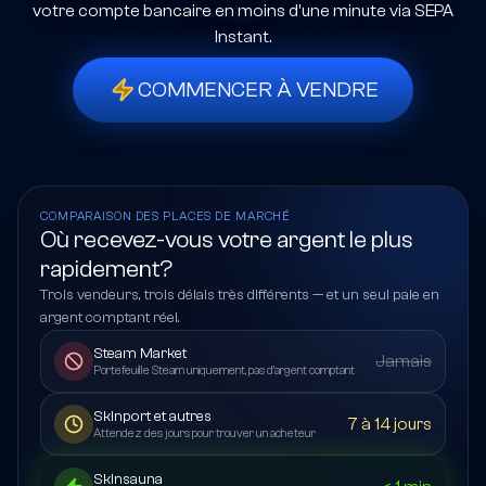
votre compte bancaire en moins d'une minute via SEPA
Instant.
COMMENCER À VENDRE
COMPARAISON DES PLACES DE MARCHÉ
Où recevez-vous votre argent le plus
rapidement?
Trois vendeurs, trois délais très différents — et un seul paie en
argent comptant réel.
Steam Market
Jamais
Portefeuille Steam uniquement, pas d'argent comptant
Skinport et autres
7 à 14 jours
Attendez des jours pour trouver un acheteur
Skinsauna