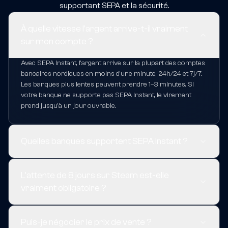
supportant SEPA et la sécurité.
À quelle vitesse l'argent arrive-t-il vraiment
sur mon compte ?
Avec SEPA Instant, l'argent arrive sur la plupart des comptes
bancaires nordiques en moins d'une minute, 24h/24 et 7j/7.
Les banques plus lentes peuvent prendre 1–3 minutes. Si
votre banque ne supporte pas SEPA Instant, le virement
prend jusqu'à un jour ouvrable.
Quelles banques supportent SEPA Instant ?
L'attente de 8 jours sur Steam est-elle
vraiment obligatoire ?
Puis-je négocier le prix de vente ?