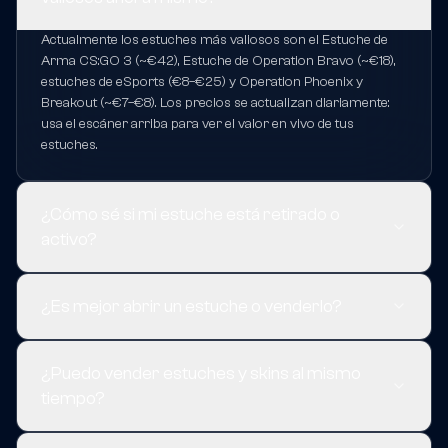
Actualmente los estuches más valiosos son el Estuche de
Arma CS:GO 3 (~€42), Estuche de Operation Bravo (~€18),
estuches de eSports (€8–€25) y Operation Phoenix y
Breakout (~€7–€8). Los precios se actualizan diariamente:
usa el escáner arriba para ver el valor en vivo de tus
estuches.
¿Cómo sé si mi estuche está retirado o
activo?
¿Es mejor abrir un estuche o venderlo?
¿Puedo vender estuches y skins al mismo
tiempo?