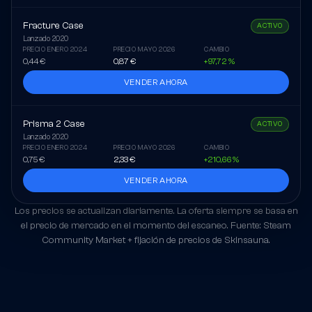
Fracture Case
ACTIVO
Lanzado
2020
PRECIO ENERO 2024
PRECIO MAYO 2026
CAMBIO
0,44 €
0,87 €
+97,72 %
VENDER AHORA
Prisma 2 Case
ACTIVO
Lanzado
2020
PRECIO ENERO 2024
PRECIO MAYO 2026
CAMBIO
0,75 €
2,33 €
+210,66 %
VENDER AHORA
Los precios se actualizan diariamente. La oferta siempre se basa en
el precio de mercado en el momento del escaneo. Fuente: Steam
Community Market + fijación de precios de Skinsauna.