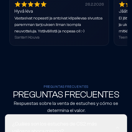
26.2.2026
Hyvä kiva
Jäätäv
Vastasivat nopeasti ja antoivat kilpailevaa sivustoa
Ei jättä
paremman tarjouksen ilman isompia
ja ukko
neuvotteluja. Ystävällistä ja nopeaa oli :-)
mitkä v
Santeri Kouva
Teemu 
PREGUNTAS FRECUENTES
PREGUNTAS FRECUENTES
Respuestas sobre la venta de estuches y cómo se
determina el valor.
¿Cuáles son los estuches de CS2 más
valiosos ahora mismo?