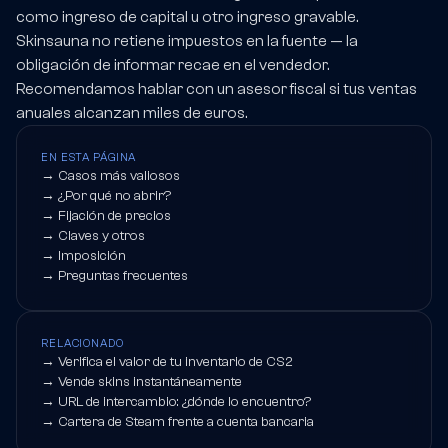
como ingreso de capital u otro ingreso gravable.
Skinsauna no retiene impuestos en la fuente — la
obligación de informar recae en el vendedor.
Recomendamos hablar con un asesor fiscal si tus ventas
anuales alcanzan miles de euros.
EN ESTA PÁGINA
→
Casos más valiosos
→
¿Por qué no abrir?
→
Fijación de precios
→
Claves y otros
→
Imposición
→
Preguntas frecuentes
RELACIONADO
→
Verifica el valor de tu inventario de CS2
→
Vende skins instantáneamente
→
URL de intercambio: ¿dónde lo encuentro?
→
Cartera de Steam frente a cuenta bancaria