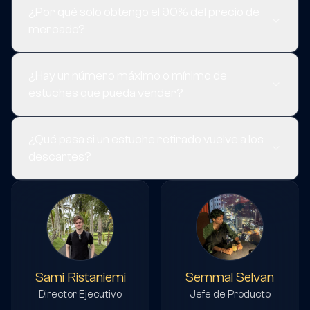
¿Por qué solo obtengo el 90% del precio de
mercado?
¿Hay un número máximo o mínimo de
estuches que pueda vender?
¿Qué pasa si un estuche retirado vuelve a los
descartes?
Sami Ristaniemi
Semmal Selvan
Director Ejecutivo
Jefe de Producto