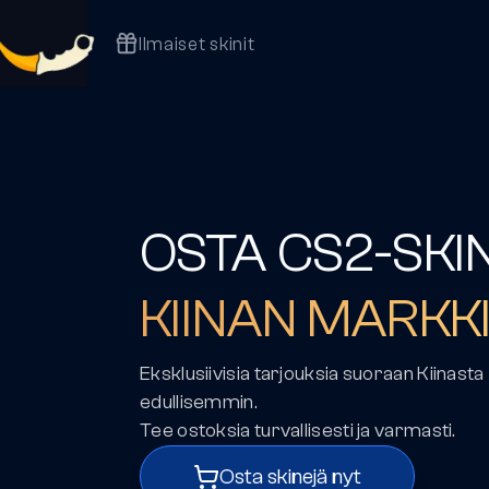
Tuki
Ilmaiset skinit
OSTA CS2-SKI
KIINAN
MARKKI
Eksklusiivisia tarjouksia suoraan Kiinasta
edullisemmin.
Tee ostoksia turvallisesti ja varmasti.
Osta skinejä nyt