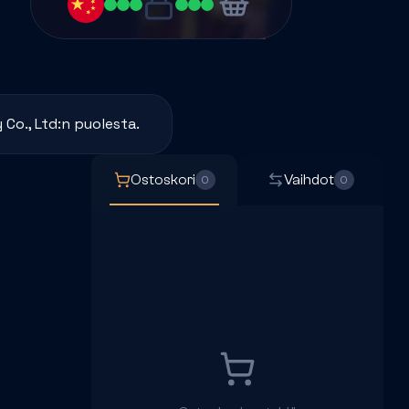
Co., Ltd:n puolesta.
Ostoskori
Vaihdot
0
0