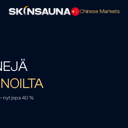
Chinese Markets
NEJÄ
NOILTA
 – nyt jopa 40 %