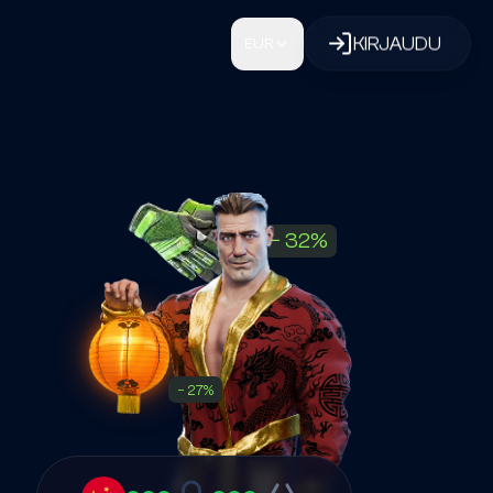
KIRJAUDU
EUR
−
32
%
−
27
%