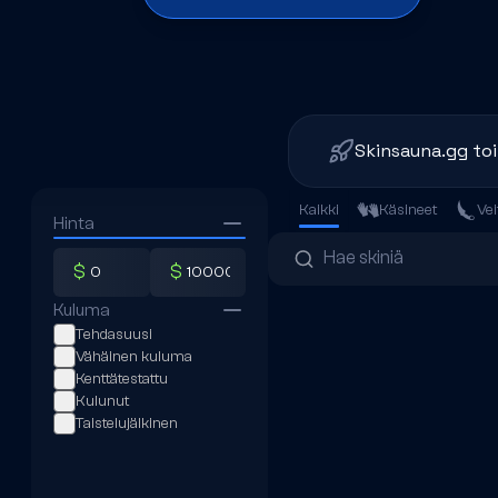
Skinsauna.gg toi
Kaikki
Käsineet
Vei
Hinta
$
$
Kuluma
Tehdasuusi
Vähäinen kuluma
Kenttätestattu
Kulunut
Taistelujälkinen